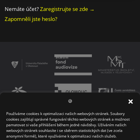
Nemáte účet?
Zaregistrujte se zde →
Zapomněli jste heslo?
🍪
Používáme cookies k optimalizaci našich webových stránek. Soubory
PODMÍNKY UŽÍVÁNÍ PLATFORMY
ZÁSADY OCHRANY OSOBNÍCH ÚDAJŮ
cookies zajišťují správné fungování těchto webových stránek a možnost
pamatovat si vaše přihlášení během jedné návštěvy. Užíváním našich
KONTAKT
webových stránek souhlasíte i se sběrem statistických dat (ve zcela
anonymní formě), které využíváme k optimalizaci našich služeb.