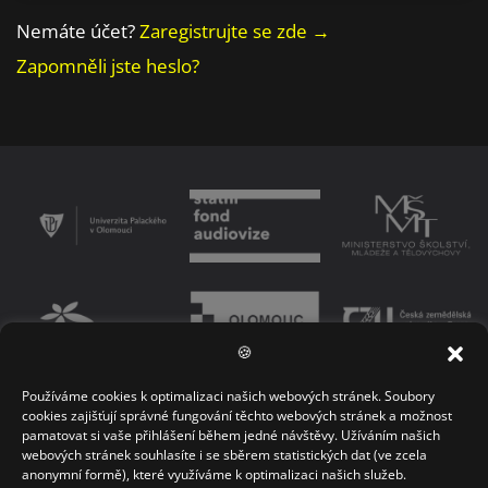
Nemáte účet?
Zaregistrujte se zde →
Zapomněli jste heslo?
🍪
Používáme cookies k optimalizaci našich webových stránek. Soubory
PODMÍNKY UŽÍVÁNÍ PLATFORMY
ZÁSADY OCHRANY OSOBNÍCH ÚDAJŮ
cookies zajišťují správné fungování těchto webových stránek a možnost
pamatovat si vaše přihlášení během jedné návštěvy. Užíváním našich
KONTAKT
webových stránek souhlasíte i se sběrem statistických dat (ve zcela
anonymní formě), které využíváme k optimalizaci našich služeb.