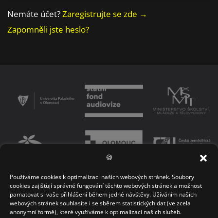
Nemáte účet?
Zaregistrujte se zde →
Zapomněli jste heslo?
🍪
Používáme cookies k optimalizaci našich webových stránek. Soubory
PODMÍNKY UŽÍVÁNÍ PLATFORMY
ZÁSADY OCHRANY OSOBNÍCH ÚDAJŮ
cookies zajišťují správné fungování těchto webových stránek a možnost
pamatovat si vaše přihlášení během jedné návštěvy. Užíváním našich
KONTAKT
webových stránek souhlasíte i se sběrem statistických dat (ve zcela
anonymní formě), které využíváme k optimalizaci našich služeb.