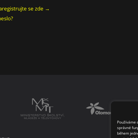
aregistrujte se zde →
heslo?
Používáme co
správné fun
během jedné