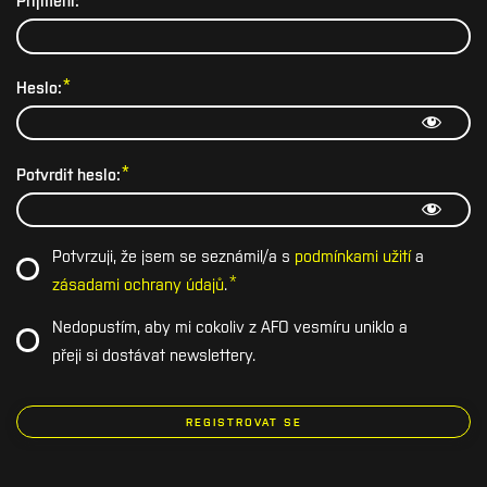
*
Heslo:
*
Potvrdit heslo:
Potvrzuji, že jsem se seznámil/a s
podmínkami užití
a
*
zásadami ochrany údajů
.
Nedopustím, aby mi cokoliv z AFO vesmíru uniklo a
přeji si dostávat newslettery.