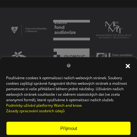
🍪
Používáme cookies k optimalizaci našich webových stránek. Soubory
PODMÍNKY UŽÍVÁNÍ PLATFORMY
ZÁSADY OCHRANY OSOBNÍCH ÚDAJŮ
cookies zajišťují správné fungování těchto webových stránek a možnost
pamatovat si vaše přihlášení během jedné návštěvy. Užíváním našich
KONTAKT
webových stránek souhlasíte i se sběrem statistických dat (ve zcela
anonymní formě), které využíváme k optimalizaci našich služeb.
Podmínky užívání platformy Watch and know
Zásady zpracování osobních údajů
Příjmout