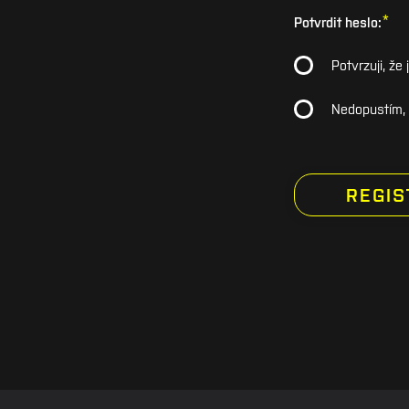
*
Potvrdit heslo:
Potvrzuji, ž
Nedopustím, a