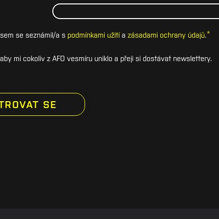
*
e jsem se seznámil/a s
podmínkami užití
a
zásadami ochrany údajů
.
by mi cokoliv z AFO vesmíru uniklo a přeji si dostávat newslettery.