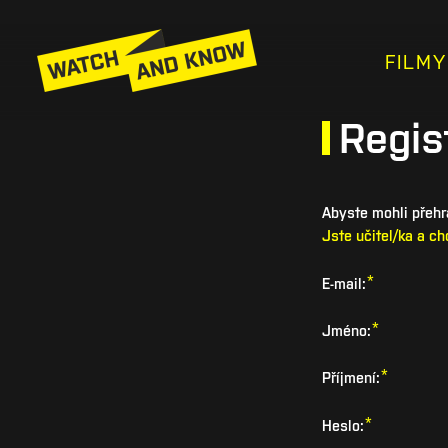
FILMY
Regis
Abyste mohli přehrá
Jste učitel/ka a c
*
E-mail:
*
Jméno:
*
Příjmení:
*
Heslo: