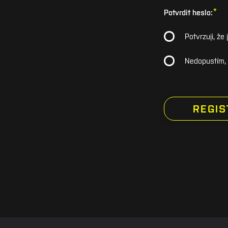
*
Potvrdit heslo:
Potvrzuji, ž
Nedopustím, a