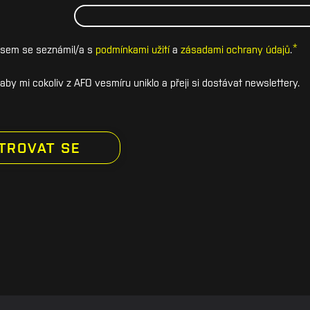
*
e jsem se seznámil/a s
podmínkami užití
a
zásadami ochrany údajů
.
by mi cokoliv z AFO vesmíru uniklo a přeji si dostávat newslettery.