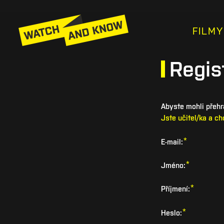
FILMY
Regis
Abyste mohli přehrá
Jste učitel/ka a c
*
E-mail:
*
Jméno:
*
Příjmení:
*
Heslo: