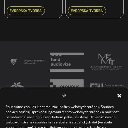
EVROPSKÁ TVORBA
EVROPSKÁ TVORBA
🍪
Používáme cookies k optimalizaci našich webových stránek. Soubory
PODMÍNKY UŽÍVÁNÍ PLATFORMY
ZÁSADY OCHRANY OSOBNÍCH ÚDAJŮ
cookies zajišťují správné fungování těchto webových stránek a možnost
pamatovat si vaše přihlášení během jedné návštěvy. Užíváním našich
KONTAKT
webových stránek souhlasíte i se sběrem statistických dat (ve zcela
anonymní formě), které využíváme k optimalizaci našich služeb.