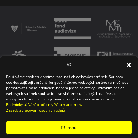
🍪
Používáme cookies k optimalizaci našich webových stránek. Soubory
PODMÍNKY UŽÍVÁNÍ PLATFORMY
ZÁSADY OCHRANY OSOBNÍCH ÚDAJŮ
cookies zajišťují správné fungování těchto webových stránek a možnost
pamatovat si vaše přihlášení během jedné návštěvy. Užíváním našich
KONTAKT
webových stránek souhlasíte i se sběrem statistických dat (ve zcela
anonymní formě), které využíváme k optimalizaci našich služeb.
Podmínky užívání platformy Watch and know
Zásady zpracování osobních údajů
Příjmout