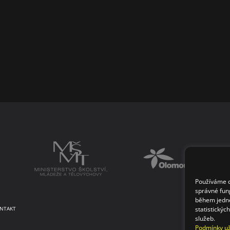
Používáme co
správné fun
během jedné
statistickýc
NTAKT
služeb.
Podmínky už