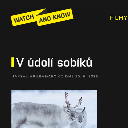
FILMY
V údolí sobíků
NAPSAL
HRUBA@AFO.CZ
DNE
30. 6. 2026
.