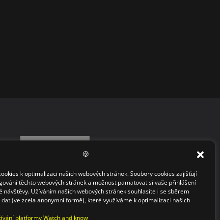
🍪
okies k optimalizaci našich webových stránek. Soubory cookies zajišťují
gování těchto webových stránek a možnost pamatovat si vaše přihlášení
 návštěvy. Užíváním našich webových stránek souhlasíte i se sběrem
h dat (ve zcela anonymní formě), které využíváme k optimalizaci našich
ívání platformy Watch and know