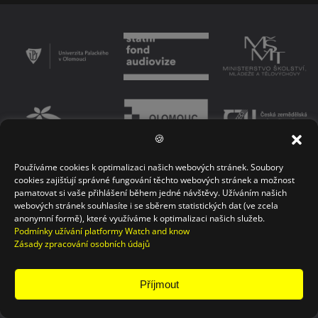
🍪
Používáme cookies k optimalizaci našich webových stránek. Soubory
PODMÍNKY UŽÍVÁNÍ PLATFORMY
ZÁSADY OCHRANY OSOBNÍCH ÚDAJŮ
cookies zajišťují správné fungování těchto webových stránek a možnost
pamatovat si vaše přihlášení během jedné návštěvy. Užíváním našich
KONTAKT
webových stránek souhlasíte i se sběrem statistických dat (ve zcela
anonymní formě), které využíváme k optimalizaci našich služeb.
Podmínky užívání platformy Watch and know
Zásady zpracování osobních údajů
Příjmout