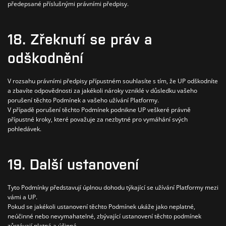
předepsané příslušnými právními předpisy.
18. Zřeknutí se práv a
odškodnění
V rozsahu právními předpisy přípustném souhlasíte s tím, že UP odškodníte
a zbavíte odpovědnosti za jakékoli nároky vzniklé v důsledku vašeho
porušení těchto Podmínek a vašeho užívání Platformy.
V případě porušení těchto Podmínek podnikne UP veškeré právně
přípustné kroky, které považuje za nezbytné pro vymáhání svých
pohledávek.
19. Další ustanovení
Tyto Podmínky představují úplnou dohodu týkající se užívání Platformy mezi
vámi a UP.
Pokud se jakékoli ustanovení těchto Podmínek ukáže jako neplatné,
neúčinné nebo nevymahatelné, zbývající ustanovení těchto podmínek
zůstávají platná a účinná.