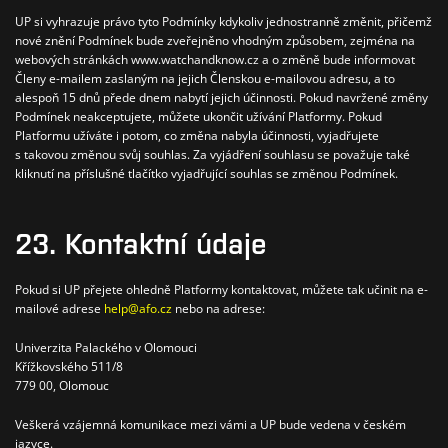
UP si vyhrazuje právo tyto Podmínky kdykoliv jednostranně změnit,
přičemž
nové znění
Podmínek bude zveřejněno vhodným způsobem, zejména na
webových stránkách www.watchandknow.cz a o změně bude informovat
Členy e-mailem zaslaným na jejich Členskou e-mailovou adresu, a to
alespoň 15 dnů přede dnem nabytí jejich účinnosti. Pokud navržené změny
Podmínek neakceptujete, můžete ukončit užívání Platformy. Pokud
Platformu užíváte i potom, co změna nabyla účinnosti, vyjadřujete
s takovou změno
u svůj souhlas. Za vyjádření souhlasu se považuje také
kliknutí na příslušné tlačítko vyjadřující souhlas se změnou Podmínek.
23. Kontaktní údaje
Pokud si UP přejete ohledně Platformy kontaktovat, můžete tak učinit na e-
mailové adrese
help@afo.cz
nebo na adrese:
Univerzita Palackého v Olomouci
Křížkovského 511/8
779 00, Olomouc
Veškerá vzájemná komunikace mezi vámi a UP bude vedena v českém
jazyce.