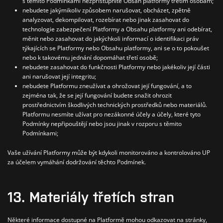
s těmito Podmínkami nezpřístupníte Obsah platformy třetím osobám;
nebudete jakýmikoliv způsobem narušovat, obcházet, zpětně
analyzovat, dekompilovat, rozebírat nebo jinak zasahovat do
technologie zabezpečení Platformy a Obsahu platformy ani odebírat,
měnit nebo zasahovat do jakýchkoli informací o identifikaci práv
týkajících se Platformy nebo Obsahu platformy, ani se o to pokoušet
nebo k takovému jednání dopomáhat třetí osobě;
nebudete zasahovat do funkčnosti Platformy nebo jakékoliv její části
ani narušovat její integritu;
nebudete Platformu zneužívat a ohrožovat její fungování, a to
zejména tak, že se její fungování budete snažit ohrozit
prostřednictvím škodlivých technických prostředků nebo materiálů.
Platformu nesmíte užívat pro nezákonné účely a účely, které tyto
Podmínky nepřipouštějí nebo jsou jinak v rozporu s těmito
Podmínkami;
Vaše užívání Platformy může být kdykoli monitorováno a kontrolováno UP
za účelem vymáhání dodržování těchto Podmínek.
13. Materiály třetích stran
Některé informace dostupné na Platformě mohou odkazovat na stránky,