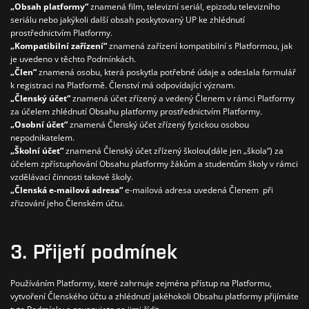
„Obsah platformy“
znamená film, televizní seriál, epizodu televizního
seriálu nebo jakýkoli další obsah poskytovaný UP ke zhlédnutí
prostřednictvím Platformy.
„Kompatibilní zařízení“
znamená zařízení kompatibilní s Platformou, jak
je uvedeno v těchto Podmínkách.
„Člen“
znamená osobu, která poskytla potřebné údaje a odeslala formulář
k registraci na Platformě. Členství má odpovídající význam.
„Členský účet“
znamená účet zřízený a vedený Členem v rámci Platformy
za účelem zhlédnutí Obsahu platformy prostřednictvím Platformy.
„Osobní účet“
znamená Členský účet zřízený fyzickou osobou
nepodnikatelem.
„Školní účet“
znamená Členský účet zřízený školou(dále jen „škola“) za
účelem zpřístupňování Obsahu platformy žákům a studentům školy v rámci
vzdělávací činnosti takové školy.
„Členská e-mailová adresa“
e-mailová adresa uvedená Členem při
zřizování jeho Členském účtu.
3. Přijetí podmínek
Používáním Platformy, které zahrnuje zejména přístup na Platformu,
vytvoření Členského účtu a zhlédnutí jakéhokoli Obsahu platformy přijímáte