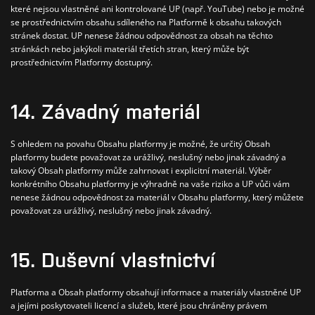
které nejsou vlastněné ani kontrolované UP (např. YouTube) nebo je možné
se prostřednictvím obsahu sdíleného na Platformě k obsahu takových
stránek dostat. UP nenese žádnou odpovědnost za obsah na těchto
stránkách nebo jakýkoli materiál třetích stran, který může být
prostřednictvím Platformy dostupný.
14. Závadný materiál
S ohledem na povahu Obsahu platformy je možné, že určitý Obsah
platformy budete považovat za urážlivý, neslušný nebo jinak závadný a
takový Obsah platformy může zahrnovat i explicitní materiál. Výběr
konkrétního Obsahu platformy je výhradně na vaše riziko a UP vůči vám
nenese žádnou odpovědnost za materiál v Obsahu platformy, který můžete
považovat za urážlivý, neslušný nebo jinak závadný.
15.
Duševní vlastnictví
Platforma a Obsah platformy obsahují informace a materiály vlastněné UP
a jejími poskytovateli licencí a služeb, které jsou chráněny právem