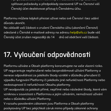
splňovat požadavky a předpoklady stanovené UP na Členství váš
Členský účet deaktivovat přístup k Členskému účtu.
Platformu můžete kdykoli přestat užívat nebo své Členství i bez udání
důvodu ukončit.
Na základě vaší žádosti o zrušení Členského účtu (ukončení Členství)
odeslané z Členské e-mailové adresy na adresu
help@afo.cz
bude váš
Členský účet zrušen nejpozději do 14 dnů od obdržení vaší žádosti.
17. Vyloučení odpovědnosti
Platformu užíváte a Obsah platformy konzumujete na vaše vlastní riziko.
UP negarantuje nepřerušené nebo bezproblémové užívání Platformy a
nenese odpovědnost za jakékoliv škody vzniklé v důsledku přerušení či
výpadku fungování Platformy či jakékoliv jiné nefunkčnosti Platformy nebo
nedostupností či nefunkčnosti Obsahu platformy.
UP neodpovídá za jakékoli přímé, nepřímé nebo následné škody, které vám
vzniknou v souvislosti s Platformou a jejím užíváním, nemožností užívání
nebo v důsledku užívání Platformy.
V rozsahu povoleném zákonem jsou Platforma a Obsah platformy
poskytovány UP bez jakýchkoli záruk mimo případy zákonné ochrany