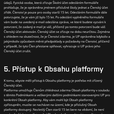
údajů.
Fyzická osoba, která zřizuje Školní účet odesláním formuláře
prohlašuje, že je oprávněna jménem příslušné školy jednat a Členský účet
zřídit.
Členství je pouze pro osoby starší 15 let. Odesláním formuláře dále
potvrzujete, že je vám již bylo 15 let.
Po odeslání vyplněného formuláře
vám bude na uvedený e-mail odeslána zpráva, ve které budete vyzváni k
potvrzení, že zadaný e-mail je váš, přičemž po tomto potvrzení bude váš
Členský účet aktivován.
Členský účet se zřizuje na dobu neurčitou.
Zejména
s ohledem na skutečnost, že je Členství zdarma, je UP oprávněna kdykoliv a
jakýmikoliv způsobem měnit předpoklady a požadavky na Členství, přičemž
v případě, že tyto Člen přestane splňovat, vyhrazuje si UP právo jeho
Členský účet zrušit.
5. Přístup k Obsahu platformy
K tomu, abyste měli přístup k Obsahu platformy je potřeba mít zřízený
Členský účet.
Platforma umožňuje Členům zhlédnout zdarma Obsah platformy v souladu
s těmito Podmínkami a veškerými dalšími podmínkami stanovenými UP pro
konkrétní Obsah platformy.
Aby vám mohl být Obsah platformy
zpřístupněn, musíte se nacházet na území, kde je příslušný Obsah
platformy dostupný. Nezletilý Člen starší 15 let bere na vědomí, že není