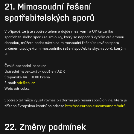
21. Mimosoudní řešení
spotřebitelských sporů
V případě, že jste spotřebitelem a dojde mezi vámi a UP ke vzniku
spotřebitelského sporu ze smlouvy, který se nepodaří vyřešit vzájemnou
dohodou, můžete podat návrh na mimosoudní řešení takového sporu
určenému subjektu mimosoudního řešení spotřebitelských sporů, kterým
je:
Česká obchodní inspekce
Ústřední inspektorát – oddělení ADR
Štěpánská 44 110 00 Praha 1
E-mail:
adr@coi.cz
Web: adr.coi.cz
Spotřebitel může využít rovněž platformu pro řešení sporů online, která je
zřízena Evropskou komisí na adrese
http://ec.europa.eu/consumers/odr/
.
22. Změny podmínek