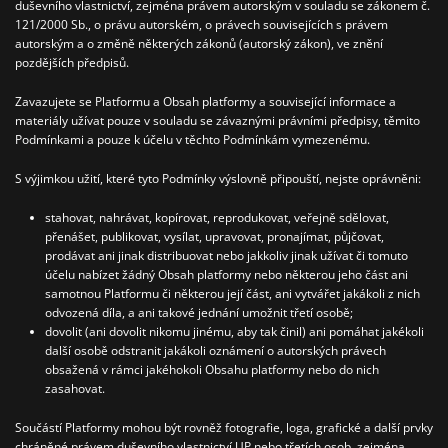
duševního vlastnictví, zejména právem autorským v souladu se zákonem č.
121/2000 Sb., o právu autorském, o právech souvisejících s právem
autorským a o změně některých zákonů (autorský zákon), ve znění
pozdějších předpisů.
Zavazujete se Platformu a Obsah platformy a související informace a
materiály užívat pouze v souladu se závaznými právními předpisy, těmito
Podmínkami a pouze k účelu v těchto Podmínkám vymezenému.
S výjimkou užití, které tyto Podmínky výslovně připouští, nejste oprávněni:
stahovat, nahrávat, kopírovat, reprodukovat, veřejně sdělovat,
přenášet, publikovat, vysílat, upravovat, pronajímat, půjčovat,
prodávat ani jinak distribuovat nebo jakkoliv jinak užívat či tomuto
účelu nabízet žádný Obsah platformy nebo některou jeho část ani
samotnou Platformu či některou její část, ani vytvářet jakákoli z nich
odvozená díla, a ani takové jednání umožnit třetí osobě;
dovolit (ani dovolit nikomu jinému, aby tak činil) ani pomáhat jakékoli
další osobě odstranit jakákoli oznámení o autorských právech
obsažená v rámci jakéhokoli Obsahu platformy nebo do nich
zasahovat.
Součástí Platformy mohou být rovněž fotografie, loga, grafické a další prvky
chráněné právem duševního vlastnictví UP nebo třetích osob, zejména