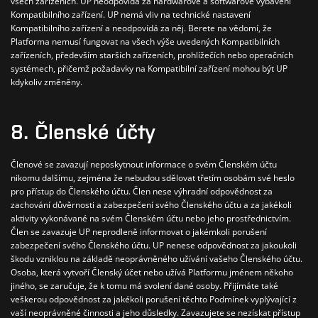
všech zařízeních.
UP neodpovídá za hardwarové a softwarové vybavení
Kompatibilního zařízení.
UP nemá vliv na technické nastavení
Kompatibilního zařízení a neodpovídá za něj.
Berete na vědomí, že
Platforma nemusí fungovat na všech výše uvedených Kompatibilních
zařízeních, především starších zařízeních, prohlížečích nebo operačních
systémech, přičemž požadavky na Kompatibilní zařízení mohou být UP
kdykoliv změněny.
8.
Členské účty
Členové se zavazují neposkytnout informace o svém Členském účtu
nikomu dalšímu, zejména že nebudou sdělovat třetím osobám své heslo
pro přístup do Členského účtu.
Člen nese výhradní odpovědnost za
zachování důvěrnosti a zabezpečení svého Členského účtu a za jakékoli
aktivity vykonávané na svém Členském účtu nebo jeho prostřednictvím.
Člen se zavazuje UP neprodleně informovat o jakémkoli porušení
zabezpečení svého Členského účtu.
UP nenese odpovědnost za jakoukoli
škodu vzniklou na základě neoprávněného užívání vašeho Členského účtu.
Osoba, která vytvoří Členský účet nebo užívá Platformu jménem někoho
jiného, se zaručuje, že k tomu má svolení dané osoby.
Přijímáte také
veškerou odpovědnost za jakékoli porušení těchto Podmínek vyplývající z
vaší neoprávněné činnosti a jeho důsledky.
Zavazujete se nezískat přístup