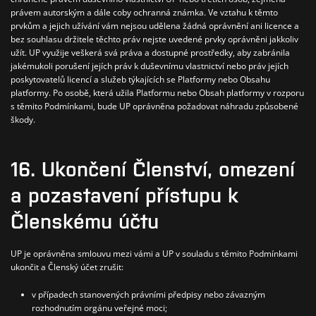
právem autorským a dále coby ochranná známka. Ve vztahu k těmto
prvkům a jejich užívání vám nejsou udělena žádná oprávnění ani licence a
bez souhlasu držitele těchto práv nejste uvedené prvky oprávněni jakkoliv
užít.
UP využije veškerá svá práva a dostupné prostředky, aby zabránila
jakémukoli porušení jejích práv k duševnímu vlastnictví nebo práv jejích
poskytovatelů licencí a služeb týkajících se Platformy nebo Obsahu
platformy. Po osobě, která užila Platformu nebo Obsah platformy v rozporu
s těmito Podmínkami, bude UP oprávněna požadovat náhradu způsobené
škody.
16. Ukončení Členství, omezení
a pozastavení přístupu k
Členskému účtu
UP je oprávněna
smlouvu mezi vámi a UP v souladu s těmito Podmínkami
ukončit a Členský účet zrušit:
v případech stanovených právními předpisy nebo závazným
rozhodnutím orgánu veřejné moci;