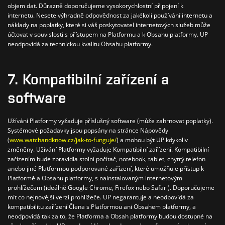
objem dat. Důrazně doporučujeme vysokorychlostní připojení k
internetu.
Nesete výhradně odpovědnost za jakékoli používání internetu a
náklady na poplatky, které si váš poskytovatel internetových služeb může
účtovat v souvislosti s přístupem na Platformu a k Obsahu platformy.
UP
neodpovídá za technickou kvalitu Obsahu platformy.
7. Kompatibilní zařízení a
software
Užívání Platformy vyžaduje příslušný software (může zahrnovat poplatky).
Systémové požadavky jsou popsány na stránce Nápovědy
(
www.watchandknow.cz/jak-to-funguje/
) a mohou být UP kdykoliv
změněny.
Užívání Platformy vyžaduje Kompatibilní zařízení. Kompatibilní
zařízením bude zpravidla stolní počítač, notebook, tablet, chytrý telefon
anebo jiné Platformou podporované zařízení, které umožňuje přístup k
Platformě a Obsahu platformy, s nainstalovaným internetovým
prohlížečem (ideálně Google Chrome, Firefox nebo Safari). Doporučujeme
mít co nejnovější verzi prohlížeče.
UP negarantuje a neodpovídá za
kompatibilitu zařízení Člena s Platformou ani Obsahem platformy, a
neodpovídá tak za to, že Platforma a Obsah platformy budou dostupné na