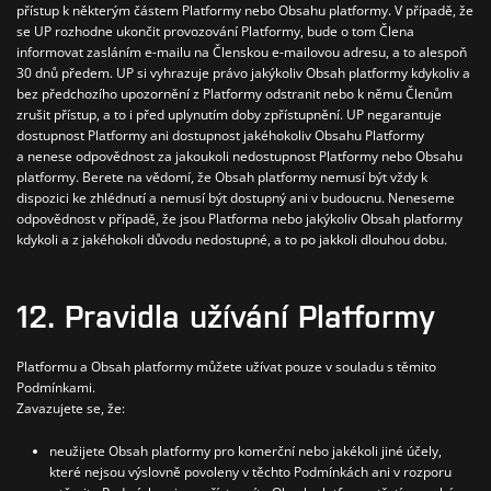
přístup k některým částem Platformy nebo Obsahu platformy.
V případě, že
se UP rozhodne ukončit provozování Platformy, bude o tom Člena
informovat zasláním e-mailu na Členskou e-mailovou adresu, a to alespoň
30 dnů předem.
UP si vyhrazuje právo jakýkoliv Obsah platformy kdykoliv a
bez předchozího upozornění z Platformy odstranit nebo k němu Členům
zrušit přístup, a to i před uplynutím doby zpřístupnění.
UP negarantuje
dostupnost Platformy ani dostupnost jakéhokoliv Obsahu Platformy
a nenese odpovědnost za jakoukoli nedostupnost Platformy nebo Obsahu
platformy.
Berete na vědomí, že Obsah platformy nemusí být vždy k
dispozici ke zhlédnutí a nemusí být dostupný ani v budoucnu. Neneseme
odpovědnost v případě, že jsou Platforma nebo jakýkoliv Obsah platformy
kdykoli a z jakéhokoli důvodu nedostupné, a to po jakkoli dlouhou dobu.
12. Pravidla užívání Platformy
Platformu a Obsah platformy můžete užívat pouze v souladu s těmito
Podmínkami.
Zavazujete se, že:
neužijete Obsah platformy pro komerční nebo jakékoli jiné účely,
které nejsou výslovně povoleny v těchto Podmínkách ani v rozporu