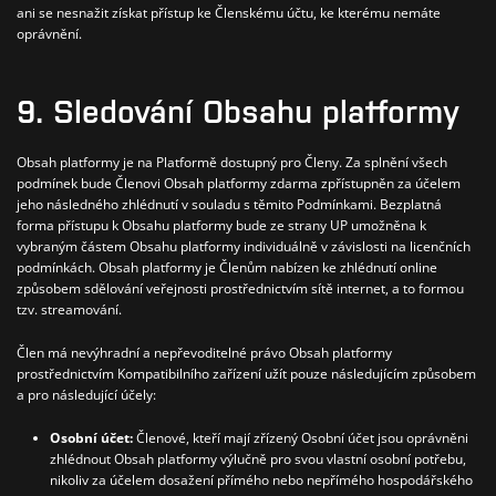
ani se nesnažit získat přístup ke Členskému účtu, ke kterému nemáte
oprávnění.
9. Sledování Obsahu platformy
Obsah platformy je na Platformě dostupný pro Členy.
Za splnění všech
podmínek bude Členovi Obsah platformy zdarma zpřístupněn za účelem
jeho následného zhlédnutí v souladu s těmito Podmínkami. Bezplatná
forma přístupu k Obsahu platformy bude ze strany UP umožněna k
vybraným částem Obsahu platformy individuálně v závislosti na licenčních
podmínkách.
Obsah platformy je Členům nabízen ke zhlédnutí online
způsobem sdělování veřejnosti prostřednictvím sítě internet, a to formou
tzv. streamování.
Člen má nevýhradní a nepřevoditelné právo Obsah platformy
prostřednictvím Kompatibilního zařízení užít pouze následujícím způsobem
a pro následující účely:
Osobní účet:
Členové, kteří mají zřízený Osobní účet jsou oprávněni
zhlédnout Obsah platformy výlučně pro svou vlastní osobní potřebu,
nikoliv za účelem dosažení přímého nebo nepřímého hospodářského