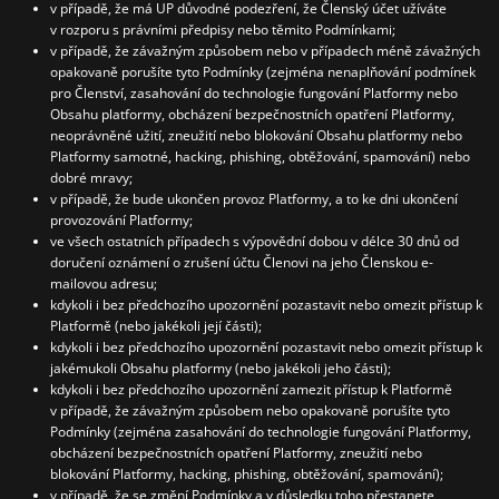
v případě, že má UP důvodné podezření, že Členský účet užíváte
v rozporu s právními předpisy nebo těmito Podmínkami;
v případě, že závažným způsobem nebo v případech méně závažných
opakovaně porušíte tyto Podmínky (zejména nenaplňování podmínek
pro Členství, zasahování do technologie fungování Platformy nebo
Obsahu platformy, obcházení bezpečnostních opatření Platformy,
neoprávněné užití, zneužití nebo blokování Obsahu platformy nebo
Platformy samotné, hacking, phishing, obtěžování, spamování) nebo
dobré mravy;
v případě, že bude ukončen provoz Platformy, a to ke dni ukončení
provozování Platformy;
ve všech ostatních případech s výpovědní dobou v délce 30 dnů od
doručení oznámení o zrušení účtu Členovi na jeho Členskou e-
mailovou adresu;
kdykoli i bez předchozího upozornění pozastavit nebo omezit přístup k
Platformě (nebo jakékoli její části);
kdykoli i bez předchozího upozornění pozastavit nebo omezit přístup k
jakémukoli Obsahu platformy (nebo jakékoli jeho části);
kdykoli i bez předchozího upozornění zamezit přístup k Platformě
v případě, že závažným způsobem nebo opakovaně porušíte tyto
Podmínky (zejména zasahování do technologie fungování Platformy,
obcházení bezpečnostních opatření Platformy, zneužití nebo
blokování Platformy, hacking, phishing, obtěžování, spamování);
v případě, že se změní Podmínky a v důsledku toho přestanete