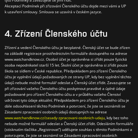
tyto Podmínky a zavazujete se jimi řídit.
Akceptací Podmínek při zřizování Členského účtu dojde mezi vámi a UP
k uzavření smlouvy. Smlouva se uzavírá v českém jazyce.
4. Zřízení Členského účtu
Zřízení a vedení Členského účtu je bezplatné.
Členský účet se bude zřízen
na základě registrace prostřednictvím formuláře dostupného na adrese
www.watchandknow.cz.
Osobní účet je oprávněna si zřídit pouze fyzická
osoba nepodnikatel starší 15 let.
Školní účet je oprávněna si zřídit pouze
škola se sídlem v České republice.
Předpokladem pro zřízení Členského
účtu je vyplnění údajů požadovaných ze strany UP, kdy bez vyplnění těchto
údajů nebude možné formulář odeslat a Členský účet zřídit.
Zavazujete se
při zřizování vašeho Členského účtu poskytnout pravdivé a úplné údaje
požadované pro zřízení Členského účtu a v průběhu vašeho Členství
udržovat tyto údaje aktuální.
Předpokladem pro zřízení Členského účtu je
dále odsouhlasení těchto Podmínek a potvrzení, že jste se seznámili se
Zásadami zpracování osobních údajů dostupných na adrese
www.watchandknow.cz/zasady-zpracovani-osobnich-udaju
, kdy bez toho
nebude možné formulář odeslat a Členský účet zřídit. Odesláním formuláře
(stisknutím tlačítka „Registrovat“) udělujete souhlas s těmito Podmínkami a
potvrzujete, že jste se seznámil se Zásadami zpracování osobních