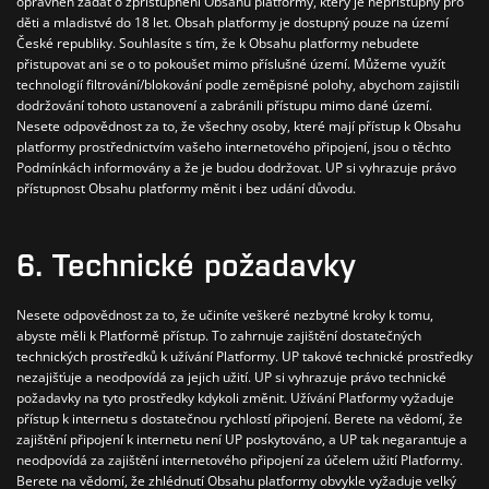
oprávněn žádat o zpřístupnění Obsahu platformy, který je nepřístupný pro
děti a mladistvé do 18 let.
Obsah platformy je dostupný pouze na území
České republiky. Souhlasíte s tím, že k Obsahu platformy nebudete
přistupovat ani se o to pokoušet mimo příslušné území. Můžeme využít
technologií filtrování/blokování podle zeměpisné polohy, abychom zajistili
dodržování tohoto ustanovení a zabránili přístupu mimo dané území.
Nesete odpovědnost za to, že všechny osoby, které mají přístup k Obsahu
platformy prostřednictvím vašeho internetového připojení, jsou o těchto
Podmínkách informovány a že je budou dodržovat.
UP si vyhrazuje právo
přístupnost Obsahu platformy měnit i bez udání důvodu.
6. Technické požadavky
Nesete odpovědnost za to, že učiníte veškeré nezbytné kroky k tomu,
abyste měli k Platformě přístup. To zahrnuje zajištění dostatečných
technických prostředků k užívání Platformy. UP takové technické prostředky
nezajišťuje a neodpovídá za jejich užití. UP si vyhrazuje právo technické
požadavky na tyto prostředky kdykoli změnit.
Užívání Platformy vyžaduje
přístup k internetu s dostatečnou rychlostí připojení. Berete na vědomí, že
zajištění připojení k internetu není UP poskytováno, a UP tak negarantuje a
neodpovídá za zajištění internetového připojení za účelem užití Platformy.
Berete na vědomí, že zhlédnutí Obsahu platformy obvykle vyžaduje velký