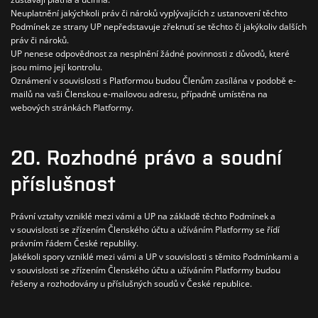
Neuplatnění jakýchkoli práv či nároků vyplývajících z ustanovení těchto
Podmínek ze strany UP nepředstavuje zřeknutí se těchto či jakýkoliv dalších
práv či nároků.
UP nenese odpovědnost za nesplnění žádné povinnosti z důvodů, které
jsou mimo její kontrolu.
Oznámení v souvislosti s Platformou budou Členům zasílána v podobě e-
mailů na vaši Členskou e-mailovou adresu, případně umístěna na
webových stránkách Platformy.
20. Rozhodné právo a soudní
příslušnost
Právní vztahy vzniklé mezi vámi a UP na základě těchto Podmínek a
v souvislosti se zřízením Členského účtu a užíváním Platformy se řídí
právním řádem České republiky.
Jakékoli spory vzniklé mezi vámi a UP v souvislosti s těmito Podmínkami a
v souvislosti se zřízením Členského účtu a užíváním Platformy budou
řešeny a rozhodovány u příslušných soudů v České republice.