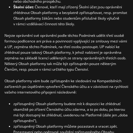
nebo obchodního prospěchu.
Školní účet:
Členové, kteří mají zřízený Školní účet jsou oprávněni
zhlédnout Obsah platformy a bezplatně zpřístupňovat, resp. promítat
Obsah platformy žákům nebo studentům příslušné školy výlučně
v rámci vzdělávací činnosti této školy.
Nejste oprávnění své oprávnění podle těchto Podmínek udělit třetí osobě
formou podlicence ani práva a povinnosti vyplývající ze smlouvy mezi vámi
a UP, zejména těchto Podmínek, na třetí osobu postoupit.
UP nabízí ke
zhlédnutí pouze takový Obsah platformy, k jehož nabízení je oprávněna
zejména na základě licencí udělených ze strany oprávněných třetích osob.
Některý Obsah platformy tak může být zpřístupněn pouze některým
Členům, resp. pouze v rámci určitého typu Členství.
Obsah platformy vám bude zpřístupněn ke sledování na Kompatibilních
zařízeních po úspěšném vytvoření Členského účtu a v závislosti na rychlosti
vašeho internetového připojení následovně:
zpřístupněný Obsah platformy budete mít k dispozici ke zhlédnutí
okamžitě po zřízení Členského účtu zdarma, a to po dobu, po kterou
má být dostupný ke zhlédnutí, uvedenou na Platformě (dále jen „doba
zpřístupnění“),
zpřístupněný Obsah platformy můžete pozastavit a vracet zpět.
Pozastavení nebo opětovné spuštění zpřístupněného Obsahu