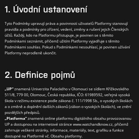
1. Úvodní ustanovení
Tyto Podmínky upravují práva a povinnosti uživatelů Platformy stanovují
pravidla a podmínky pro zřízení, vedení, změny a rušení jejich Členských
účtů. Každý, kdo na Platformu přistupuje, je povinen se s těmito
Podmínkami seznámit, přičemž užitím Platformy vyjadřuje s těmito
Podmínkami souhlas. Pokud s Podmínkami nesouhlasí, je povinen užívání
Platformy neprodleně ukončit.
2. Definice pojmů
„UP“
znamená Univerzita Palackého v Olomouci se sídlem Křížkovského
511/8, 779 00, Olomouc, Česká republika, IČO: 61989592, veřejná vysoká
škola v režimu existence podle zákona č. 111/1998 Sb., o vysokých školách
a o změně a doplnění dalších zákonů (zákon o vysokých školách), ve znění
pozdějších předpisů.
„Platforma“
znamená online platformu digitálního obsahu provozovanou
UP a dostupnou na internetové stránce www.watchandknow.cz, přičemž
zahrnuje veškeré stránky, informace, materiály, text, grafiku a funkce
dostupné na Platformě vč. Obsahu platformy.