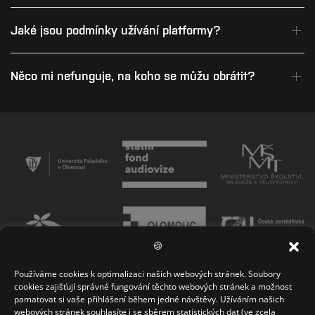
Jaké jsou podmínky užívání platformy?
Něco mi nefunguje, na koho se můžu obrátit?
🍪
Používáme cookies k optimalizaci našich webových stránek. Soubory
PODMÍNKY UŽÍVÁNÍ PLATFORMY
ZÁSADY OCHRANY OSOBNÍCH ÚDAJŮ
cookies zajišťují správné fungování těchto webových stránek a možnost
pamatovat si vaše přihlášení během jedné návštěvy. Užíváním našich
KONTAKT
webových stránek souhlasíte i se sběrem statistických dat (ve zcela