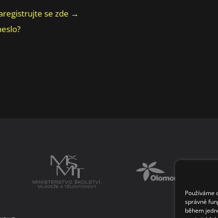
aregistrujte se zde →
heslo?
Používáme co
správné fun
během jedné