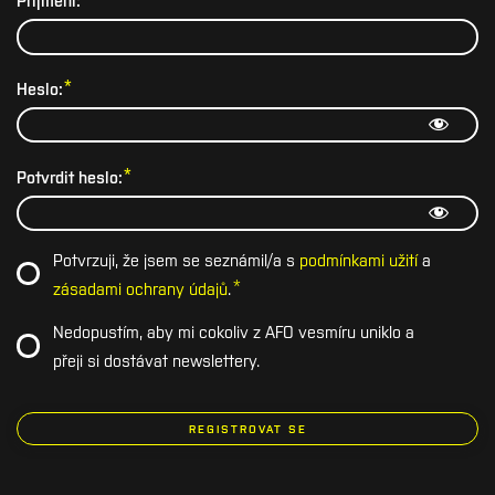
*
Heslo:
*
Potvrdit heslo:
Potvrzuji, že jsem se seznámil/a s
podmínkami užití
a
*
zásadami ochrany údajů
.
Nedopustím, aby mi cokoliv z AFO vesmíru uniklo a
přeji si dostávat newslettery.