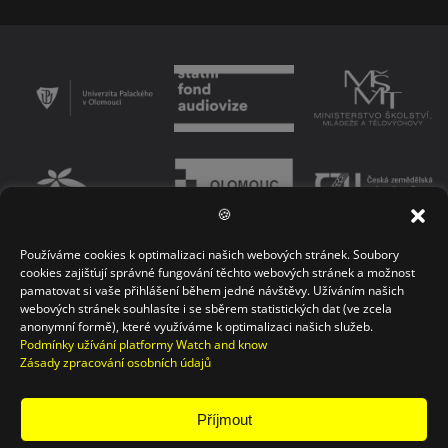
🍪
Používáme cookies k optimalizaci našich webových stránek. Soubory
PODMÍNKY UŽÍVÁNÍ PLATFORMY
ZÁSADY OCHRANY OSOBNÍCH ÚDAJŮ
cookies zajišťují správné fungování těchto webových stránek a možnost
pamatovat si vaše přihlášení během jedné návštěvy. Užíváním našich
KONTAKT
webových stránek souhlasíte i se sběrem statistických dat (ve zcela
anonymní formě), které využíváme k optimalizaci našich služeb.
Podmínky užívání platformy Watch and know
Zásady zpracování osobních údajů
Příjmout