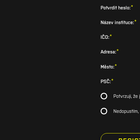
*
Potvrdit heslo:
*
Název instituce:
*
IČO:
*
Adresa:
*
Město:
*
PSČ:
Potvrzuji, ž
Nedopustím, a