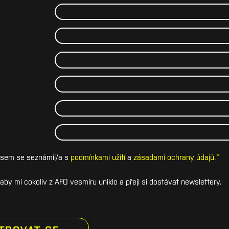
*
e jsem se seznámil/a s
podmínkami užití
a
zásadami ochrany údajů
.
by mi cokoliv z AFO vesmíru uniklo a přeji si dostávat newslettery.