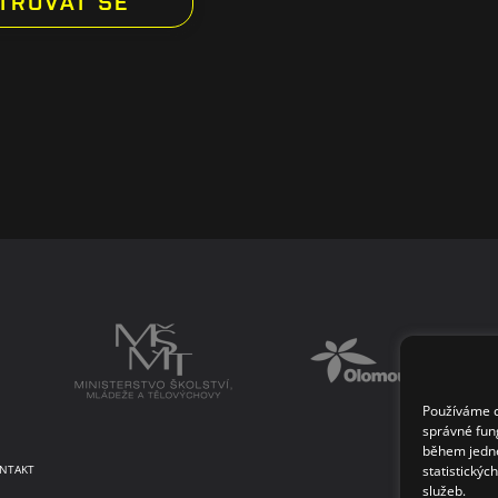
Používáme co
správné fun
během jedné
statistickýc
NTAKT
služeb.