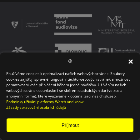
🍪
Používáme cookies k optimalizaci našich webových stránek. Soubory
PODMÍNKY UŽÍVÁNÍ PLATFORMY
ZÁSADY OCHRANY OSOBNÍCH ÚDAJŮ
cookies zajišťují správné fungování těchto webových stránek a možnost
pamatovat si vaše přihlášení během jedné návštěvy. Užíváním našich
KONTAKT
webových stránek souhlasíte i se sběrem statistických dat (ve zcela
anonymní formě), které využíváme k optimalizaci našich služeb.
Podmínky užívání platformy Watch and know
Zásady zpracování osobních údajů
Příjmout