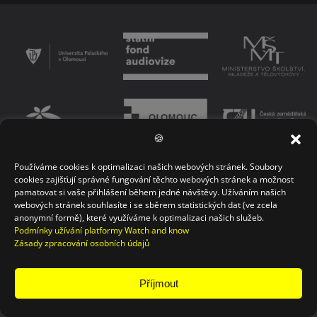
🍪
Používáme cookies k optimalizaci našich webových stránek. Soubory
PODMÍNKY UŽÍVÁNÍ PLATFORMY
ZÁSADY OCHRANY OSOBNÍCH ÚDAJŮ
cookies zajišťují správné fungování těchto webových stránek a možnost
pamatovat si vaše přihlášení během jedné návštěvy. Užíváním našich
KONTAKT
webových stránek souhlasíte i se sběrem statistických dat (ve zcela
anonymní formě), které využíváme k optimalizaci našich služeb.
Podmínky užívání platformy Watch and know
Zásady zpracování osobních údajů
Příjmout