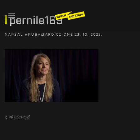
pernile169
NAPSAL
HRUBA@AFO.CZ
DNE
23. 10. 2023
.
PŘEDCHOZÍ