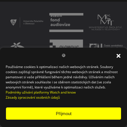
🍪
Používáme cookies k optimalizaci našich webových stránek. Soubory
PODMÍNKY UŽÍVÁNÍ PLATFORMY
ZÁSADY OCHRANY OSOBNÍCH ÚDAJŮ
cookies zajišťují správné fungování těchto webových stránek a možnost
pamatovat si vaše přihlášení během jedné návštěvy. Užíváním našich
KONTAKT
webových stránek souhlasíte i se sběrem statistických dat (ve zcela
anonymní formě), které využíváme k optimalizaci našich služeb.
Podmínky užívání platformy Watch and know
Zásady zpracování osobních údajů
Příjmout