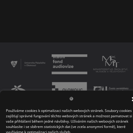
🍪
Používáme cookies k optimalizaci našich webových stránek. Soubory cookies
PODMÍNKY UŽÍVÁNÍ PLATFORMY
ZÁSADY OCHRANY OSOBNÍCH ÚDAJŮ
zajišťují správné fungování těchto webových stránek a možnost pamatovat si
vaše přihlášení během jedné návštěvy. Užíváním našich webových stránek
KONTAKT
souhlasíte i se sběrem statistických dat (ve zcela anonymní formě), které
využíváme k optimalizaci našich služeb.