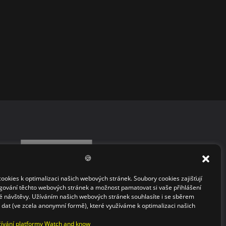
🍪
okies k optimalizaci našich webových stránek. Soubory cookies zajišťují
gování těchto webových stránek a možnost pamatovat si vaše přihlášení
 návštěvy. Užíváním našich webových stránek souhlasíte i se sběrem
h dat (ve zcela anonymní formě), které využíváme k optimalizaci našich
ívání platformy Watch and know