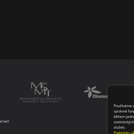
Používáme co
správné fun
během jedné
statistickýc
NTAKT
služeb.
Podmínky už