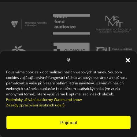
🍪
Používáme cookies k optimalizaci našich webových stránek. Soubory
PODMÍNKY UŽÍVÁNÍ PLATFORMY
ZÁSADY OCHRANY OSOBNÍCH ÚDAJŮ
cookies zajišťují správné fungování těchto webových stránek a možnost
pamatovat si vaše přihlášení během jedné návštěvy. Užíváním našich
KONTAKT
webových stránek souhlasíte i se sběrem statistických dat (ve zcela
anonymní formě), které využíváme k optimalizaci našich služeb.
Podmínky užívání platformy Watch and know
Zásady zpracování osobních údajů
Příjmout