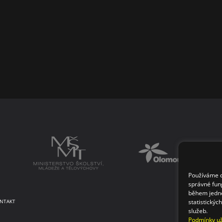
Používáme co
správné fun
během jedné
statistickýc
NTAKT
služeb.
Podmínky už