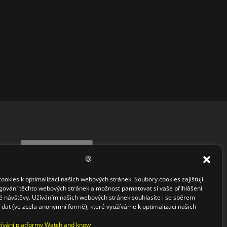
🍪
okies k optimalizaci našich webových stránek. Soubory cookies zajišťují
gování těchto webových stránek a možnost pamatovat si vaše přihlášení
 návštěvy. Užíváním našich webových stránek souhlasíte i se sběrem
h dat (ve zcela anonymní formě), které využíváme k optimalizaci našich
ívání platformy Watch and know