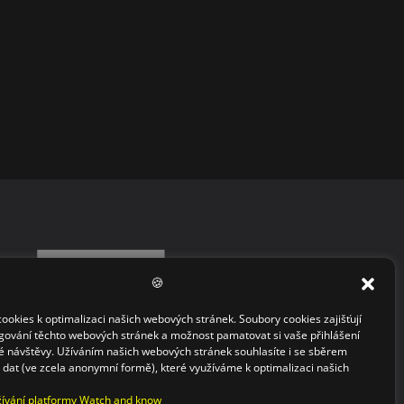
🍪
okies k optimalizaci našich webových stránek. Soubory cookies zajišťují
gování těchto webových stránek a možnost pamatovat si vaše přihlášení
 návštěvy. Užíváním našich webových stránek souhlasíte i se sběrem
h dat (ve zcela anonymní formě), které využíváme k optimalizaci našich
ívání platformy Watch and know