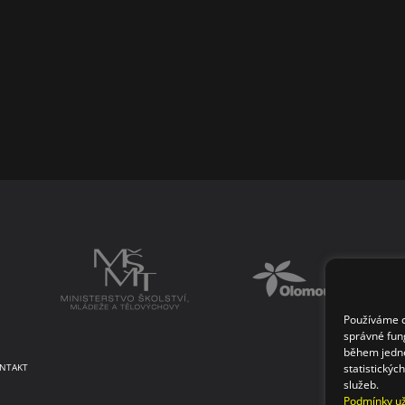
Používáme co
správné fun
během jedné
statistickýc
NTAKT
služeb.
Podmínky už