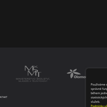
Používáme co
správné fun
během jedné
statistickýc
NTAKT
služeb.
Podmínky už