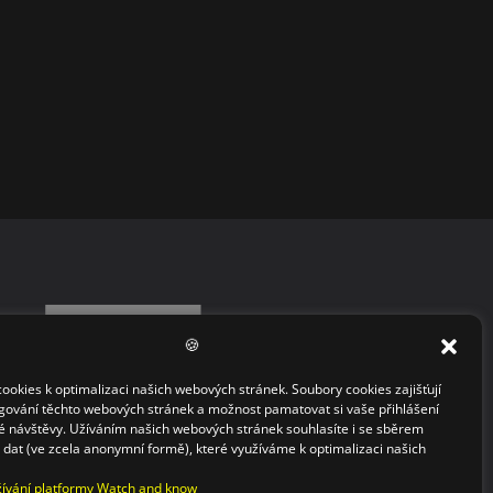
🍪
okies k optimalizaci našich webových stránek. Soubory cookies zajišťují
gování těchto webových stránek a možnost pamatovat si vaše přihlášení
 návštěvy. Užíváním našich webových stránek souhlasíte i se sběrem
h dat (ve zcela anonymní formě), které využíváme k optimalizaci našich
ívání platformy Watch and know