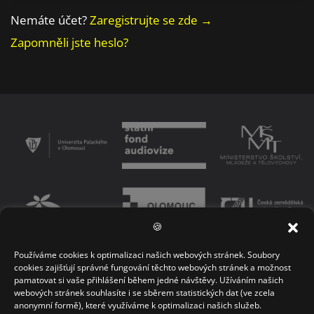
Nemáte účet?
Zaregistrujte se zde →
Zapomněli jste heslo?
🍪
Používáme cookies k optimalizaci našich webových stránek. Soubory
PODMÍNKY UŽÍVÁNÍ PLATFORMY
ZÁSADY OCHRANY OSOBNÍCH ÚDAJŮ
cookies zajišťují správné fungování těchto webových stránek a možnost
pamatovat si vaše přihlášení během jedné návštěvy. Užíváním našich
KONTAKT
webových stránek souhlasíte i se sběrem statistických dat (ve zcela
anonymní formě), které využíváme k optimalizaci našich služeb.