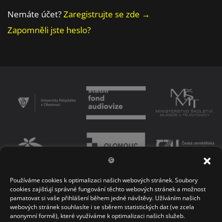
Nemáte účet?
Zaregistrujte se zde →
Zapomněli jste heslo?
🍪
Používáme cookies k optimalizaci našich webových stránek. Soubory
PODMÍNKY UŽÍVÁNÍ PLATFORMY
ZÁSADY OCHRANY OSOBNÍCH ÚDAJŮ
cookies zajišťují správné fungování těchto webových stránek a možnost
pamatovat si vaše přihlášení během jedné návštěvy. Užíváním našich
KONTAKT
webových stránek souhlasíte i se sběrem statistických dat (ve zcela
anonymní formě), které využíváme k optimalizaci našich služeb.