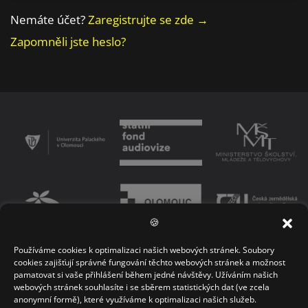
Nemáte účet?
Zaregistrujte se zde →
Zapomněli jste heslo?
🍪
Používáme cookies k optimalizaci našich webových stránek. Soubory
PODMÍNKY UŽÍVÁNÍ PLATFORMY
ZÁSADY OCHRANY OSOBNÍCH ÚDAJŮ
cookies zajišťují správné fungování těchto webových stránek a možnost
pamatovat si vaše přihlášení během jedné návštěvy. Užíváním našich
KONTAKT
webových stránek souhlasíte i se sběrem statistických dat (ve zcela
anonymní formě), které využíváme k optimalizaci našich služeb.