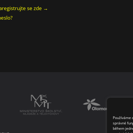
aregistrujte se zde →
heslo?
Používáme co
správné fun
během jedné