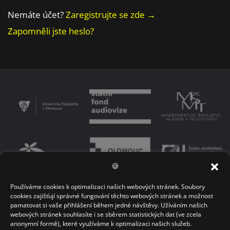
Nemáte účet?
Zaregistrujte se zde →
Zapomněli jste heslo?
🍪
Používáme cookies k optimalizaci našich webových stránek. Soubory
PODMÍNKY UŽÍVÁNÍ PLATFORMY
ZÁSADY OCHRANY OSOBNÍCH ÚDAJŮ
cookies zajišťují správné fungování těchto webových stránek a možnost
pamatovat si vaše přihlášení během jedné návštěvy. Užíváním našich
KONTAKT
webových stránek souhlasíte i se sběrem statistických dat (ve zcela
anonymní formě), které využíváme k optimalizaci našich služeb.