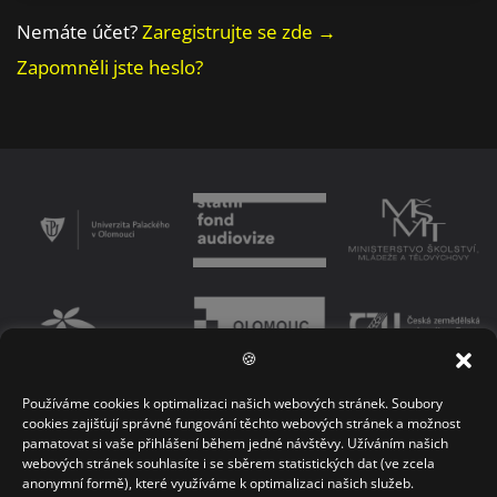
Nemáte účet?
Zaregistrujte se zde →
Zapomněli jste heslo?
🍪
Používáme cookies k optimalizaci našich webových stránek. Soubory
PODMÍNKY UŽÍVÁNÍ PLATFORMY
ZÁSADY OCHRANY OSOBNÍCH ÚDAJŮ
cookies zajišťují správné fungování těchto webových stránek a možnost
pamatovat si vaše přihlášení během jedné návštěvy. Užíváním našich
KONTAKT
webových stránek souhlasíte i se sběrem statistických dat (ve zcela
anonymní formě), které využíváme k optimalizaci našich služeb.