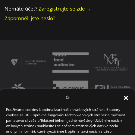
Nemáte účet?
Zaregistrujte se zde →
Zapomněli jste heslo?
🍪
Používáme cookies k optimalizaci našich webových stránek. Soubory
PODMÍNKY UŽÍVÁNÍ PLATFORMY
ZÁSADY OCHRANY OSOBNÍCH ÚDAJŮ
cookies zajišťují správné fungování těchto webových stránek a možnost
pamatovat si vaše přihlášení během jedné návštěvy. Užíváním našich
KONTAKT
webových stránek souhlasíte i se sběrem statistických dat (ve zcela
anonymní formě), které využíváme k optimalizaci našich služeb.