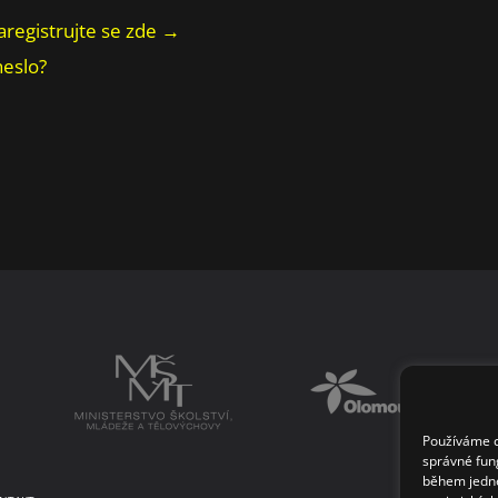
aregistrujte se zde →
heslo?
Používáme co
správné fun
během jedné