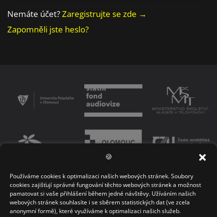
Nemáte účet?
Zaregistrujte se zde →
Zapomněli jste heslo?
🍪
Používáme cookies k optimalizaci našich webových stránek. Soubory
PODMÍNKY UŽÍVÁNÍ PLATFORMY
ZÁSADY OCHRANY OSOBNÍCH ÚDAJŮ
cookies zajišťují správné fungování těchto webových stránek a možnost
pamatovat si vaše přihlášení během jedné návštěvy. Užíváním našich
KONTAKT
webových stránek souhlasíte i se sběrem statistických dat (ve zcela
anonymní formě), které využíváme k optimalizaci našich služeb.