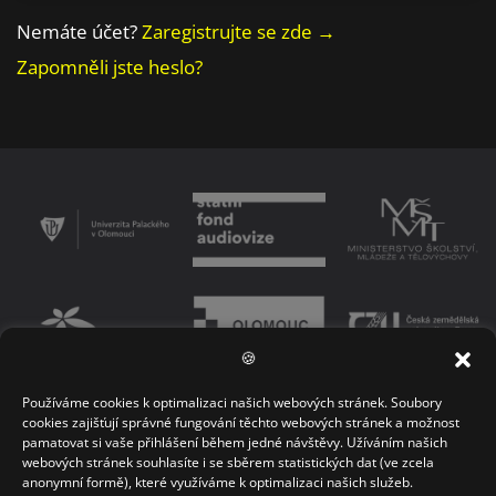
Nemáte účet?
Zaregistrujte se zde →
Zapomněli jste heslo?
🍪
Používáme cookies k optimalizaci našich webových stránek. Soubory
PODMÍNKY UŽÍVÁNÍ PLATFORMY
ZÁSADY OCHRANY OSOBNÍCH ÚDAJŮ
cookies zajišťují správné fungování těchto webových stránek a možnost
pamatovat si vaše přihlášení během jedné návštěvy. Užíváním našich
KONTAKT
webových stránek souhlasíte i se sběrem statistických dat (ve zcela
anonymní formě), které využíváme k optimalizaci našich služeb.