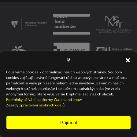
🍪
Používáme cookies k optimalizaci našich webových stránek. Soubory
PODMÍNKY UŽÍVÁNÍ PLATFORMY
ZÁSADY OCHRANY OSOBNÍCH ÚDAJŮ
cookies zajišťují správné fungování těchto webových stránek a možnost
pamatovat si vaše přihlášení během jedné návštěvy. Užíváním našich
KONTAKT
webových stránek souhlasíte i se sběrem statistických dat (ve zcela
anonymní formě), které využíváme k optimalizaci našich služeb.
Podmínky užívání platformy Watch and know
Zásady zpracování osobních údajů
Příjmout