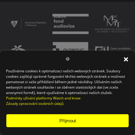
🍪
Používáme cookies k optimalizaci našich webových stránek. Soubory
PODMÍNKY UŽÍVÁNÍ PLATFORMY
ZÁSADY OCHRANY OSOBNÍCH ÚDAJŮ
cookies zajišťují správné fungování těchto webových stránek a možnost
pamatovat si vaše přihlášení během jedné návštěvy. Užíváním našich
KONTAKT
webových stránek souhlasíte i se sběrem statistických dat (ve zcela
anonymní formě), které využíváme k optimalizaci našich služeb.
Podmínky užívání platformy Watch and know
Zásady zpracování osobních údajů
Příjmout