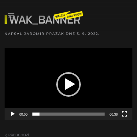
WAK_BANNER
NAPSAL
JAROMÍR PRAŽÁK
DNE
5. 9. 2022
.
Video
přehrávač
00:00
00:38
PŘEDCHOZÍ