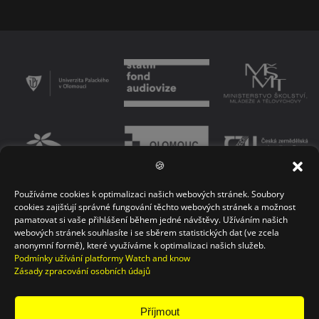
🍪
Používáme cookies k optimalizaci našich webových stránek. Soubory
PODMÍNKY UŽÍVÁNÍ PLATFORMY
ZÁSADY OCHRANY OSOBNÍCH ÚDAJŮ
cookies zajišťují správné fungování těchto webových stránek a možnost
pamatovat si vaše přihlášení během jedné návštěvy. Užíváním našich
KONTAKT
webových stránek souhlasíte i se sběrem statistických dat (ve zcela
anonymní formě), které využíváme k optimalizaci našich služeb.
Podmínky užívání platformy Watch and know
Zásady zpracování osobních údajů
Příjmout