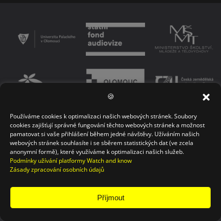
🍪
Používáme cookies k optimalizaci našich webových stránek. Soubory
PODMÍNKY UŽÍVÁNÍ PLATFORMY
ZÁSADY OCHRANY OSOBNÍCH ÚDAJŮ
cookies zajišťují správné fungování těchto webových stránek a možnost
pamatovat si vaše přihlášení během jedné návštěvy. Užíváním našich
KONTAKT
webových stránek souhlasíte i se sběrem statistických dat (ve zcela
anonymní formě), které využíváme k optimalizaci našich služeb.
Podmínky užívání platformy Watch and know
Zásady zpracování osobních údajů
Příjmout