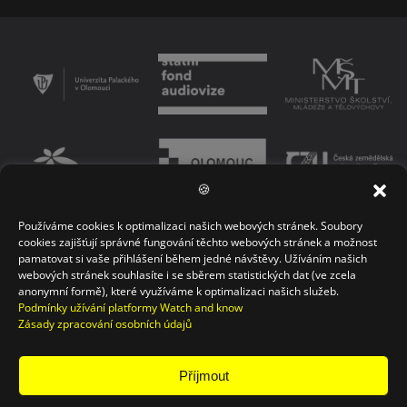
🍪
Používáme cookies k optimalizaci našich webových stránek. Soubory
PODMÍNKY UŽÍVÁNÍ PLATFORMY
ZÁSADY OCHRANY OSOBNÍCH ÚDAJŮ
cookies zajišťují správné fungování těchto webových stránek a možnost
pamatovat si vaše přihlášení během jedné návštěvy. Užíváním našich
KONTAKT
webových stránek souhlasíte i se sběrem statistických dat (ve zcela
anonymní formě), které využíváme k optimalizaci našich služeb.
Podmínky užívání platformy Watch and know
Zásady zpracování osobních údajů
Příjmout