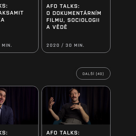
KS:
AFO TALKS:
AKSAMIT
O DOKUMENTÁRNÍM
KA
FILMU, SOCIOLOGII
A VĚDĚ
 MIN.
2020 / 30 MIN.
DALŠÍ (40)
KS:
AFO TALKS: