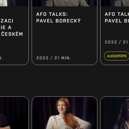
AFO TALKS:
AFO TAL
IZACI
PAVEL BORECKÝ
PAVEL B
IE A
V ČESKÉM
2022 / 21
AUDIOPOPIS
N.
2022 / 21 MIN.