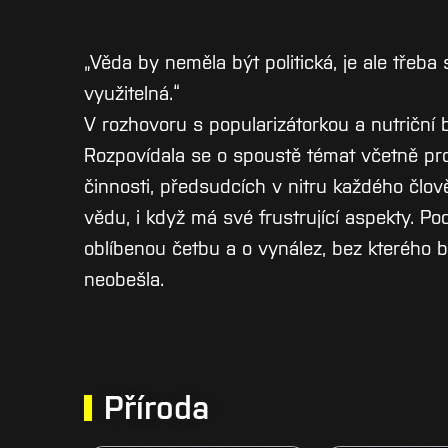
„Věda by neměla být politická, je ale třeba
využitelná.“
V rozhovoru s popularizátorkou a nutriční b
Rozpovídala se o spoustě témat včetně pr
činnosti, předsudcích v nitru každého člově
vědu, i když má své frustrující aspekty. Po
oblíbenou četbu a o vynález, bez kterého b
neobešla.
Příroda