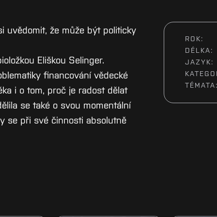
 si uvědomit, že může být politicky
ROK:
DÉLKA:
ioložkou Eliškou Selinger.
JAZYK:
oblematiky financování vědecké
KATEGO
TÉMATA
ka i o tom, proč je radost dělat
dělila se také o svou momentální
y se při své činnosti absolutně