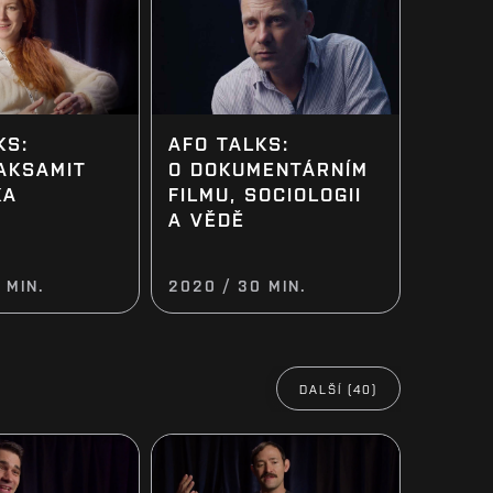
KS:
AFO TALKS:
AKSAMIT
O DOKUMENTÁRNÍM
KA
FILMU, SOCIOLOGII
A VĚDĚ
 MIN.
2020 / 30 MIN.
DALŠÍ (40)