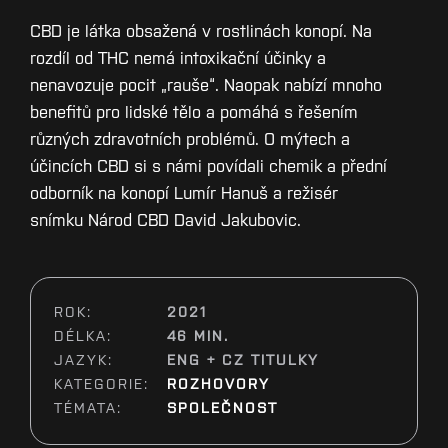
CBD je látka obsažená v rostlinách konopí. Na
rozdíl od THC nemá intoxikační účinky a
nenavozuje pocit „rauše“. Naopak nabízí mnoho
benefitů pro lidské tělo a pomáhá s řešením
různých zdravotních problémů. O mýtech a
účincích CBD si s námi povídali chemik a přední
odborník na konopí Lumír Hanuš a režisér
snímku Národ CBD David Jakubovic.
ROK:
2021
DÉLKA:
46 MIN.
JAZYK:
ENG + CZ TITULKY
KATEGORIE:
ROZHOVORY
TÉMATA:
SPOLEČNOST