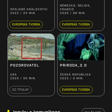
NĚMECKO, BELGIE,
SPOJENÉ KRÁLOVSTVÍ
FRANCIE
2022 / 25 MIN.
2025 / 88 MIN.
EVROPSKÁ TVORBA
EVROPSKÁ TVORBA
POZOROVATEL
PRIRODA_2.0
USA
ČESKÁ REPUBLIKA
2025 / 95 MIN.
2022 / 9 MIN.
CC TITULKY
EVROPSKÁ TVORBA
Jazyky a komunikace
DALŠÍ (10)