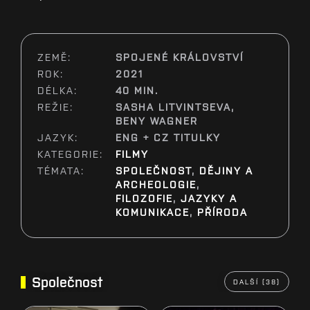
ZEMĚ:
SPOJENÉ KRÁLOVSTVÍ
ROK:
2021
DÉLKA:
40 MIN.
REŽIE:
SASHA LITVINTSEVA,
BENY WAGNER
JAZYK:
ENG + CZ TITULKY
KATEGORIE:
FILMY
TÉMATA:
SPOLEČNOST
,
DĚJINY A
ARCHEOLOGIE
,
FILOZOFIE
,
JAZYKY A
KOMUNIKACE
,
PŘÍRODA
Společnost
DALŠÍ (38)