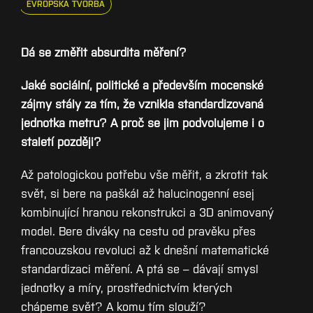
EVROPSKÁ TVORBA
Dá se změřit absurdita měření?
Jaké sociální, politické a především mocenské
zájmy stály za tím, že vznikla standardizovaná
jednotka metru? A proč se jim podvolujeme i o
staletí později?
Až patologickou potřebu vše měřit, a zkrotit tak
svět, si bere na paškál až halucinogenní esej
kombinující hranou rekonstrukci a 3D animovaný
model. Bere diváky na cestu od pravěku přes
francouzskou revoluci až k dnešní matematické
standardizaci měření. A ptá se – dávají smysl
jednotky a míry, prostřednictvím kterých
chápeme svět? A komu tím slouží?