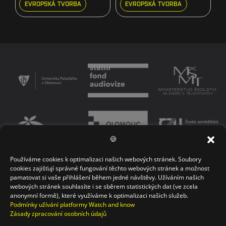
EVROPSKÁ TVORBA
EVROPSKÁ TVORBA
🍪
Používáme cookies k optimalizaci našich webových stránek. Soubory
PODMÍNKY UŽÍVÁNÍ PLATFORMY
ZÁSADY OCHRANY OSOBNÍCH ÚDAJŮ
cookies zajišťují správné fungování těchto webových stránek a možnost
pamatovat si vaše přihlášení během jedné návštěvy. Užíváním našich
KONTAKT
webových stránek souhlasíte i se sběrem statistických dat (ve zcela
anonymní formě), které využíváme k optimalizaci našich služeb.
Podmínky užívání platformy Watch and know
Zásady zpracování osobních údajů