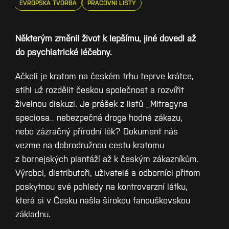
EVROPSKÁ TVORBA
PRACOVNÍ LISTY
Některým změnil život k lepšímu, jiné dovedl až
do psychiatrické léčebny.
Ačkoli je kratom na českém trhu teprve krátce,
stihl už rozdělit českou společnost a rozvířit
živelnou diskuzi. Je prášek z listů _Mitragyna
speciosa_ nebezpečná droga hodná zákazu,
nebo zázračný přírodní lék? Dokument nás
vezme na dobrodružnou cestu kratomu
z bornejských plantáží až k českým zákazníkům.
Výrobci, distributoři, uživatelé a odborníci přitom
poskytnou své pohledy na kontroverzní látku,
která si v Česku našla širokou fanouškovskou
základnu.