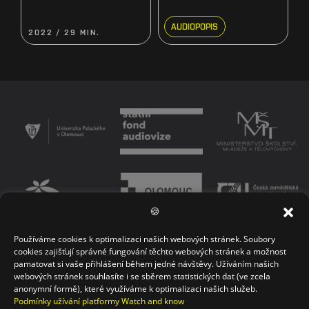
AUDIOPOPIS
2022 / 29 MIN.
🍪
Používáme cookies k optimalizaci našich webových stránek. Soubory
PODMÍNKY UŽÍVÁNÍ PLATFORMY
ZÁSADY OCHRANY OSOBNÍCH ÚDAJŮ
cookies zajišťují správné fungování těchto webových stránek a možnost
pamatovat si vaše přihlášení během jedné návštěvy. Užíváním našich
KONTAKT
webových stránek souhlasíte i se sběrem statistických dat (ve zcela
anonymní formě), které využíváme k optimalizaci našich služeb.
Podmínky užívání platformy Watch and know