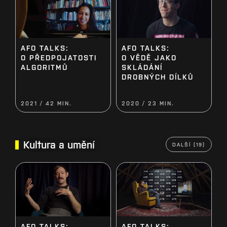
AFO TALKS:
AFO TALKS:
O PŘEDPOJATOSTI
O VĚDĚ JAKO
ALGORITMŮ
SKLÁDÁNÍ
DROBNÝCH DÍLKŮ
2021 / 42 MIN.
2020 / 23 MIN.
Kultura a umění
DALŠÍ (19)
AFO TALKS:
AFO TALKS: