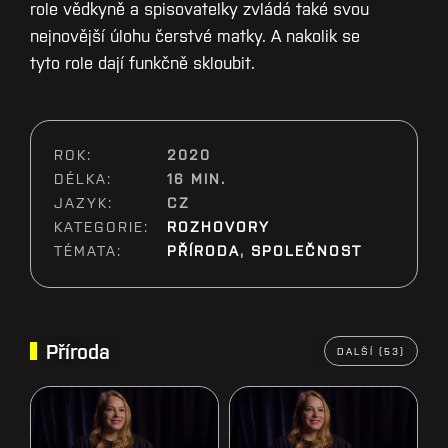
role vědkyně a spisovatelky zvládá také svou
nejnovější úlohu čerstvé matky. A nakolik se
tyto role dají funkčně skloubit.
ROK:
2020
DÉLKA:
16 MIN.
JAZYK:
CZ
KATEGORIE:
ROZHOVORY
TÉMATA:
PŘÍRODA
,
SPOLEČNOST
Příroda
DALŠÍ (53)