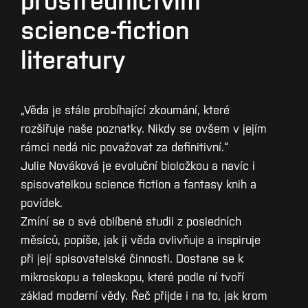
science-fiction
literatury
„Věda je stále probíhající zkoumání, které
rozšiřuje naše poznatky. Nikdy se ovšem v jejím
rámci nedá nic považovat za definitivní.“
Julie Nováková je evoluční bioložkou a navíc i
spisovatelkou science fiction a fantasy knih a
povídek.
Zmíní se o své oblíbené studii z posledních
měsíců, popíše, jak ji věda ovlivňuje a inspiruje
při její spisovatelské činnosti. Dostane se k
mikroskopu a teleskopu, které podle ní tvoří
základ moderní vědy. Řeč přijde i na to, jak krom