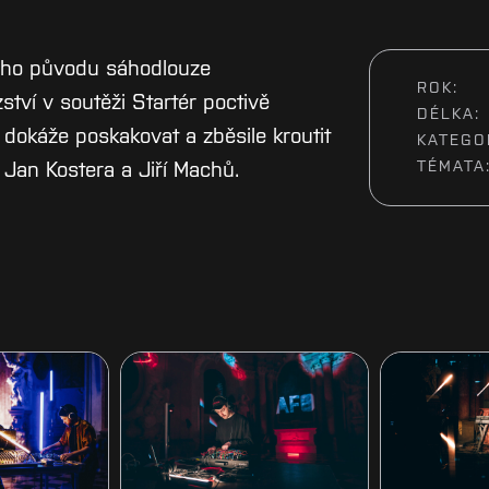
ého původu sáhodlouze
ROK:
zství v soutěži Startér poctivě
DÉLKA:
 dokáže poskakovat a zběsile kroutit
KATEGO
 Jan Kostera a Jiří Machů.
TÉMATA