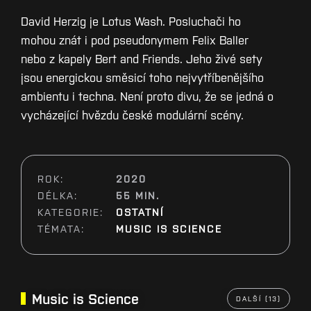
David Herzig je Lotus Wash. Posluchači ho
mohou znát i pod pseudonymem Felix Baller
nebo z kapely Bert and Friends. Jeho živé sety
jsou energickou směsicí toho nejvytříbenějšího
ambientu i techna. Není proto divu, že se jedná o
vycházející hvězdu české modulární scény.
ROK:
2020
DÉLKA:
55 MIN.
KATEGORIE:
OSTATNÍ
TÉMATA:
MUSIC IS SCIENCE
Music is Science
DALŠÍ (13)