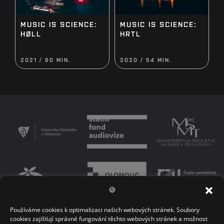
MUSIC IS SCIENCE:
MUSIC IS SCIENCE:
HØLL
HRTL
2021 / 60 MIN.
2020 / 54 MIN.
🍪
Používáme cookies k optimalizaci našich webových stránek. Soubory
PODMÍNKY UŽÍVÁNÍ PLATFORMY
ZÁSADY OCHRANY OSOBNÍCH ÚDAJŮ
cookies zajišťují správné fungování těchto webových stránek a možnost