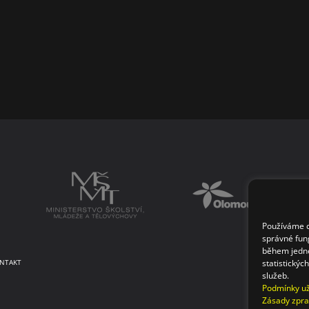
Používáme co
správné fun
během jedné
statistickýc
NTAKT
služeb.
Podmínky už
Zásady zpra